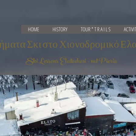
HOME
HISTORY
TOUR * T R A I L S
ACTIVI
ματα Σκι στο Χιονοδρομικό Ε
essons Elatochori - mt Pieria