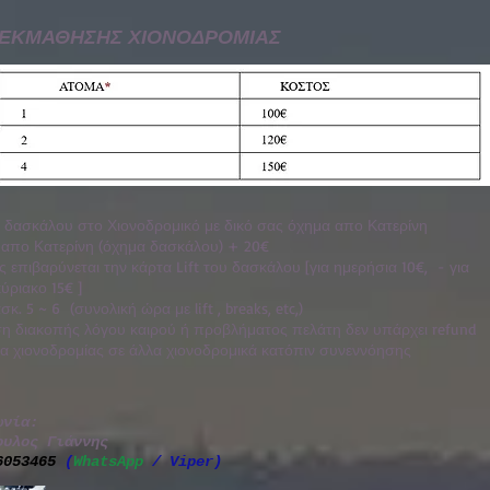
 ΕΚΜΑΘΗΣΗΣ ΧΙΟΝΟΔΡΟΜΙΑΣ
 δασκάλου στο Χιονοδρομικό με δικό σας όχημα απο Κατερίνη
. απο Κατερίνη (όχημα δασκάλου) + 20€
 επιβαρύνεται την κάρτα Lift του δασκάλου [για ημερήσια 10€, - για
ύριακο 15€ ]
κ. 5 ~ 6 (συνολική ώρα με lift , breaks, etc,)
η διακοπής λόγου καιρού ή προβλήματος πελάτη δεν υπάρχει refund
ία χιονοδρομίας σε άλλα χιονοδρομικά κατόπιν συνεννόησης
ωνία:
ουλος Γιάννης
6053465
(
WhatsApp
/ Viper)