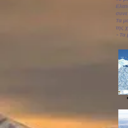
Ελατ
συνε
Τα μ
της 
- Τα