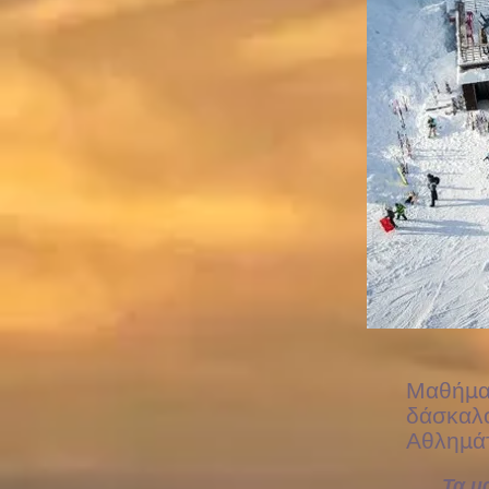
Μαθήματ
δάσκαλο
Αθλημά
Τα μ