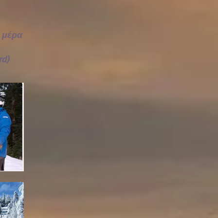
η μέρα
rd)