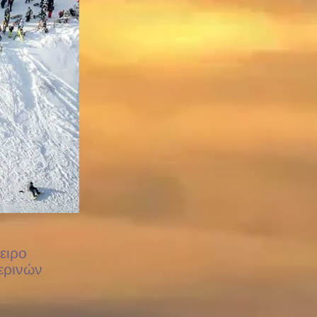
ειρο
ερινών