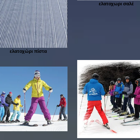
ελατοχωρι σαλέ
ελατοχώρι πίστα