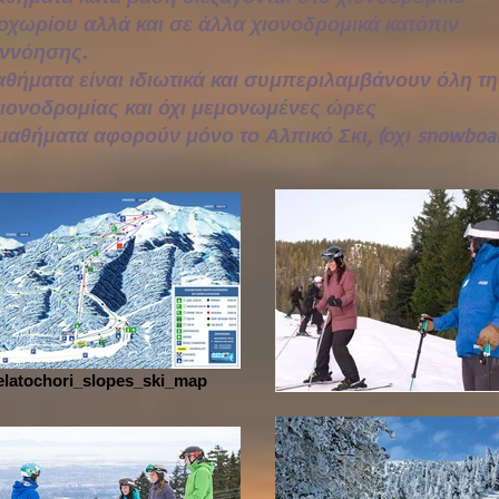
οχωρίου αλλά και σε άλλα χιονοδρομικά κατόπιν
ννόησης.
αθήματα είναι ιδιωτικά και συμπεριλαμβάνουν όλη τ
χιονοδρομίας και όχι μεμονωμένες ώρες
 μαθήματα αφορούν μόνο το Αλπικό Σκι, (οχι snowboa
elatochori_slopes_ski_map