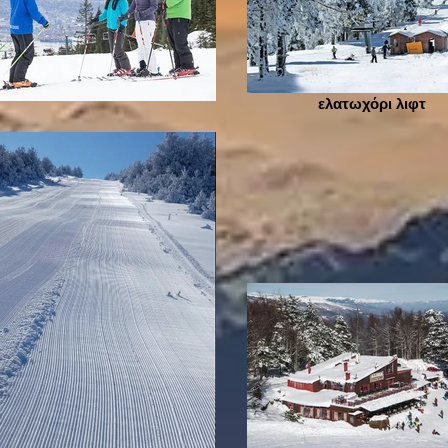
ελατωχόρι λιφτ