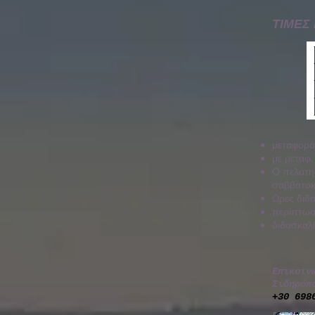
ΤΙΜΕΣ
μεταφορά
με μεταφ
Ο πελάτης
σαββατοκ
Ωρες διδασ
περίπτωσ
διδασκαλ
Επικοιν
Σιδηρόπ
+30 698