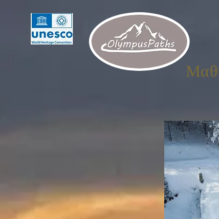
Μαθή
Ski L